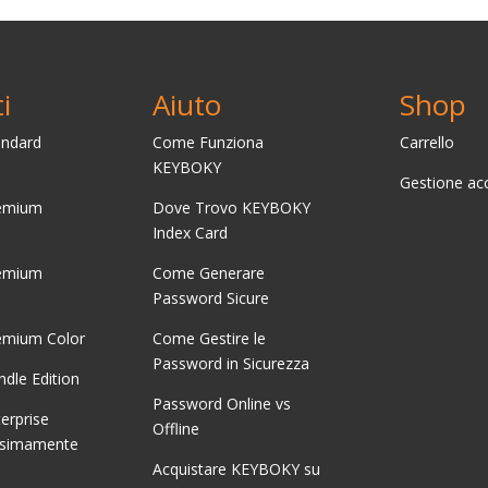
i
Aiuto
Shop
ndard
Come Funziona
Carrello
KEYBOKY
Gestione ac
emium
Dove Trovo KEYBOKY
Index Card
emium
Come Generare
Password Sicure
mium Color
Come Gestire le
Password in Sicurezza
dle Edition
Password Online vs
erprise
Offline
ossimamente
Acquistare
KEYBOKY su