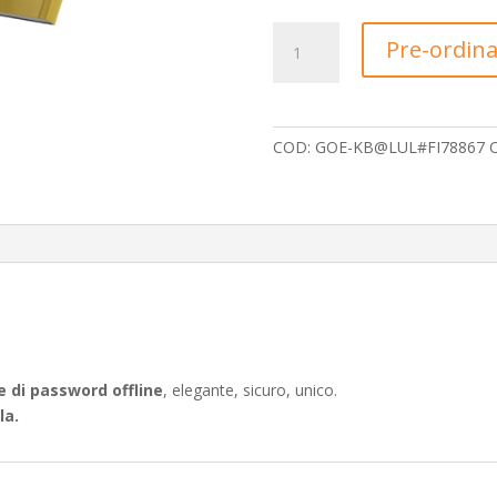
KEYBOKY
Pre-ordina
Gold
Edition
quantità
COD:
GOE-KB@LUL#FI78867
C
 di password offline
, elegante, sicuro, unico.
la.