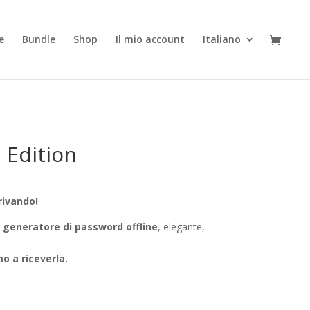
e
Bundle
Shop
Il mio account
Italiano
 Edition
rivando!
o
generatore di password offline
, elegante,
imo a riceverla.