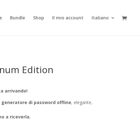
e
Bundle
Shop
Il mio account
Italiano
num Edition
a arrivando!
o
generatore di password offline
, elegante,
imo a riceverla.