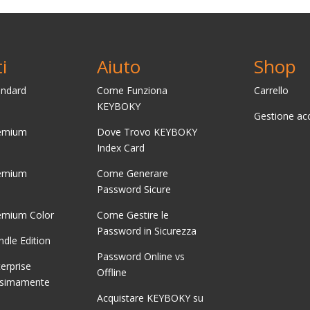
i
Aiuto
Shop
ndard
Come Funziona
Carrello
KEYBOKY
Gestione ac
emium
Dove Trovo KEYBOKY
Index Card
emium
Come Generare
Password Sicure
mium Color
Come Gestire le
Password in Sicurezza
dle Edition
Password Online vs
erprise
Offline
ossimamente
Acquistare
KEYBOKY su