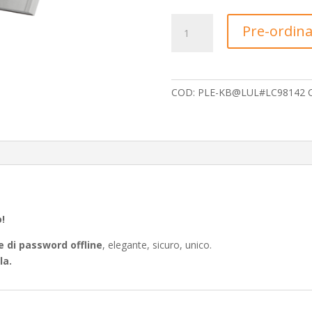
KEYBOKY
Pre-ordina
Platinum
Edition
quantità
COD:
PLE-KB@LUL#LC98142
!
 di password offline
, elegante, sicuro, unico.
la.