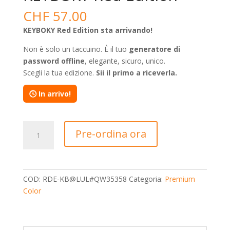
CHF
57.00
KEYBOKY Red Edition sta arrivando!
Non è solo un taccuino. È il tuo
generatore di
password offline
, elegante, sicuro, unico.
Scegli la tua edizione.
Sii il primo a riceverla.
🕓 In arrivo!
KEYBOKY
Pre-ordina ora
Red
Edition
quantità
COD:
RDE-KB@LUL#QW35358
Categoria:
Premium
Color