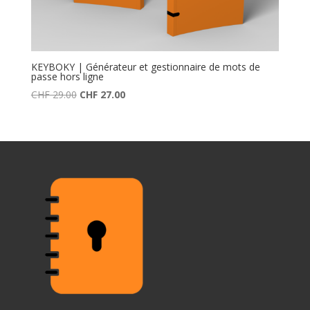
KEYBOKY | Générateur et gestionnaire de mots de
passe hors ligne
Le
Le
CHF
29.00
CHF
27.00
prix
prix
initial
actuel
était :
est :
CHF 29.00.
CHF 27.00.