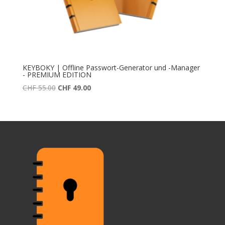
KEYBOKY | Offline Passwort-Generator und -Manager
- PREMIUM EDITION
Ursprünglicher
Aktueller
CHF
55.00
CHF
49.00
Preis
Preis
war:
ist:
CHF 55.00
CHF 49.00.